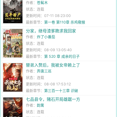
作者：
苍髯木
状态：连载
更新时间：07-11 08:23:00
最新章节：
第一卷 第110章 杀鸡儆猴
分家，继母渣爹跪求我回家
作者：
炸了小番茄
状态：连载
更新时间：08-09 13:05:40
最新章节：
第 520 章 成亲的日子
替弟入赘后，我被女帝赖上了
作者：
弄唐三巡
状态：连载
更新时间：08-08 17:53:12
最新章节：
第三百一十三章 识破
七品县令，赌石开局雄踞一方
作者：
韵篱
状态：连载