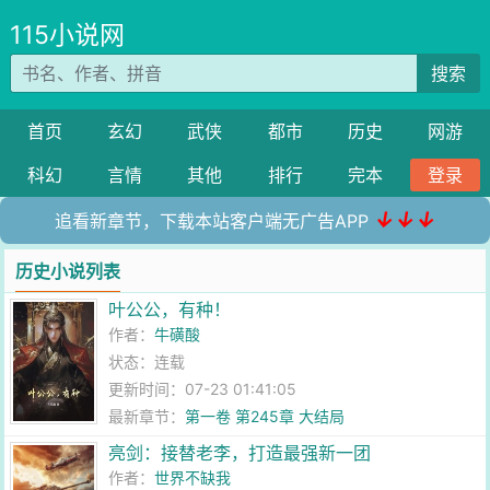
115小说网
搜索
首页
玄幻
武侠
都市
历史
网游
科幻
言情
其他
排行
完本
登录
↓↓↓
追看新章节，下载本站客户端无广告APP
历史小说列表
叶公公，有种！
作者：
牛磺酸
状态：连载
更新时间：07-23 01:41:05
最新章节：
第一卷 第245章 大结局
亮剑：接替老李，打造最强新一团
作者：
世界不缺我