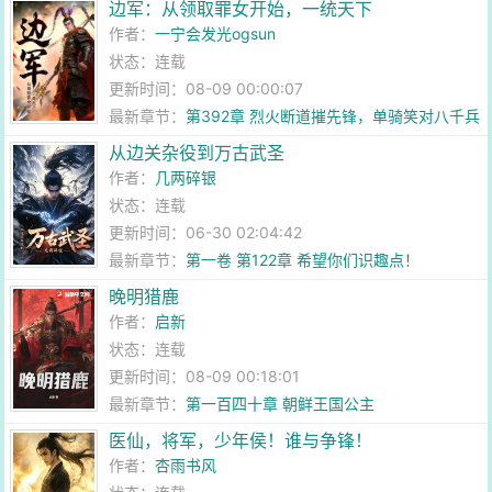
边军：从领取罪女开始，一统天下
作者：
一宁会发光ogsun
状态：连载
更新时间：08-09 00:00:07
最新章节：
第392章 烈火断道摧先锋，单骑笑对八千兵
从边关杂役到万古武圣
作者：
几两碎银
状态：连载
更新时间：06-30 02:04:42
最新章节：
第一卷 第122章 希望你们识趣点！
晚明猎鹿
作者：
启新
状态：连载
更新时间：08-09 00:18:01
最新章节：
第一百四十章 朝鲜王国公主
医仙，将军，少年侯！谁与争锋！
作者：
杏雨书风