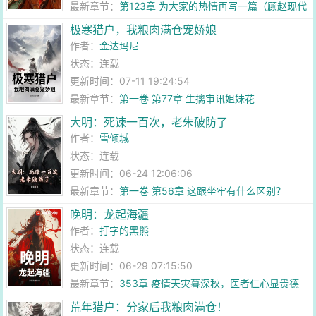
最新章节：
第123章 为大家的热情再写一篇（顾赵现代
番外）
极寒猎户，我粮肉满仓宠娇娘
作者：
金达玛尼
状态：连载
更新时间：07-11 19:24:54
最新章节：
第一卷 第77章 生擒审讯姐妹花
大明：死谏一百次，老朱破防了
作者：
雪倾城
状态：连载
更新时间：06-24 12:06:06
最新章节：
第一卷 第56章 这跟坐牢有什么区别？
晚明：龙起海疆
作者：
打字的黑熊
状态：连载
更新时间：06-29 07:15:50
最新章节：
353章 疫情天灾暮深秋，医者仁心显贵德
荒年猎户：分家后我粮肉满仓！