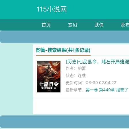
115小说网
首页
玄幻
武侠
都
韵篱-搜索结果(共1条记录)
[历史]七品县令，赌石开局雄
作者：
韵篱
状态：连载
更新时间：06-30 02:04:22
最新章节：
第一卷 第449章 报警了