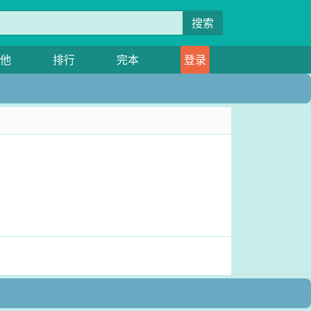
搜索
他
排行
完本
登录