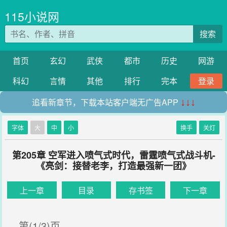
115小说网
搜索
首页
玄幻
武侠
都市
历史
网游
科幻
言情
其他
排行
完本
登录
追看新章节，下载本站客户端无广告APP
↓↓↓
字体
大
中
小
换手
关灯
第205章 空军进入喷气式时代，雷霆喷气式战斗机-
《亮剑：接替老李，打造最强新一团》
上一章
目录
存书签
下一章
第(1/3)页