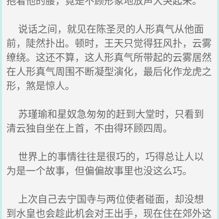
抱着他的腰，竟是不顾形象地放声大哭起来。
说话之间，就见在陈圣灵的人形真气从他面
前，陡然扑出。顿时，王天只觉得狂风扑，云雾
缭绕。这还不算，这人形真气所带起的云雾居然
在人形真气周围不断凝型演化，最后化作龙虎之
形，煞是惊人。
苏瑾瑜和星奴急匆匆的赶到大堂时，只看到
清云独自坐在上首，不由得环顾四周。
世界上的事情往往是很巧的，巧得总让人以
为是一个故事，但偏偏故事里也没这么巧。
上次自己去宁国寺与两位使者碰面，却没想
到水皇也会趁此机会对王出手，现在住在郊外这