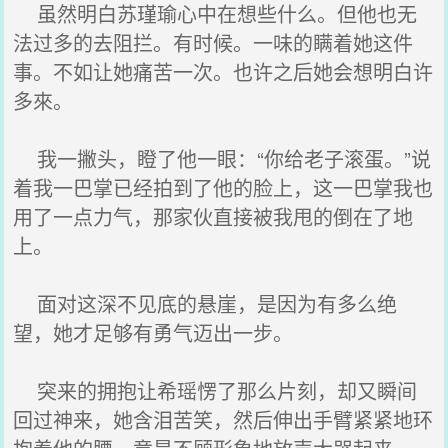
虽然明白苏瑾瑜心中在想些什么。但他也无
法过多的去阻拦。有时候。一味的瞒着她这件
事。不如让她痛苦一次。也许之后她会想明白许
多來。
我一撇头，瞪了他一眼：“你给老子滚蛋。”说
着我一巴掌已经拍到了他的脸上，这一巴掌我也
用了一点力气，那家伙直接被我甩的倒在了地
上。
面对这深不见底的悬崖，是因为有多么绝
望，她才足够有勇气迈出一步。
突来的拥抱让希瑶愣了那么片刻，却又瞬间
回过神来，她含泪苦笑，然后伸出手臂紧紧地环