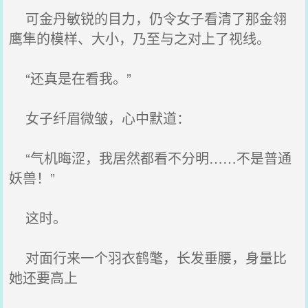
可金丹敏锐的目力，仍令女子看清了那金翎
鹰隼的模样、大小，乃至与之对上了视线。
“还真是在看我。”
女子纤眉微皱，心中默道：
“气机晦涩，我居然都看不分明……不是普通
妖兽！”
这时。
对面行来一个羽衣鹤氅，长发垂腰，身量比
她还要高上