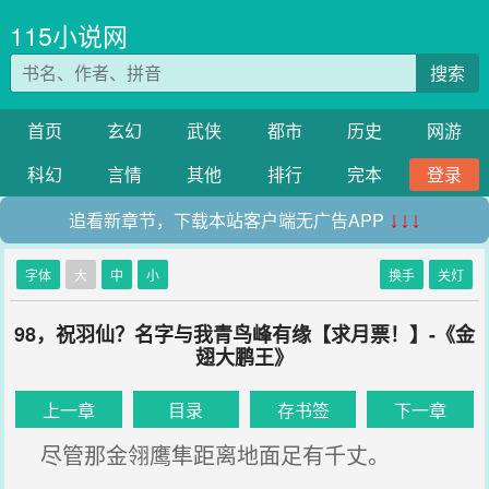
115小说网
搜索
首页
玄幻
武侠
都市
历史
网游
科幻
言情
其他
排行
完本
登录
追看新章节，下载本站客户端无广告APP
↓↓↓
字体
大
中
小
换手
关灯
98，祝羽仙？名字与我青鸟峰有缘【求月票！】-《金
翅大鹏王》
上一章
目录
存书签
下一章
尽管那金翎鹰隼距离地面足有千丈。