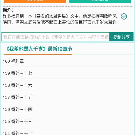
简介：
许多福穿到一本《暴君的太监男后》文中，他是把握朝政呼风
唤雨，满朝文武背后瞧不起面上害怕的佞臣宦官九千岁太监许
小满的干儿子。等会，他捋一下？这个剧情，感觉他和干爹都要完的
路子。还是那种死很惨下场。——等等，剧情他还有救。暴君皇帝是
复制分享
他爹的恋爱脑。九千岁死了，暴君疯了，国家完了。——再等等，原
来他是他爹亲生的？啊？啊！！！太监、亲、生、的、他？！他爹跟
《我爹他是九千岁》最新12章节
谁生的？许多福目光恍恍惚惚看向了暴君。原来我是亲生的啊。那他
爹不死，国家不完，孤的好日子还多着捏。-双CP，美丽疯狗攻X憨憨
160 福利章
愣子受(父母线）崽和小竹马（儿子线）入V通知：19章，10月12号
V，当天万字谢谢大家支持阅读须知：①太监文，生子文。崽爹是真太
159 番外三十七
监。②暴君和九千岁的养崽日常，一家三口都不正常。③主崽视角，
各方视角都写。④团宠，日常文。-2024-3-30
158 番外三十六
您要是觉得《
我爹他是九千岁
》还不错的话请不要忘记向您QQ群和微
博微信里的朋友推荐哦！
157 番外三十五
156 番外三十四
155 番外三十三
154 番外三十二