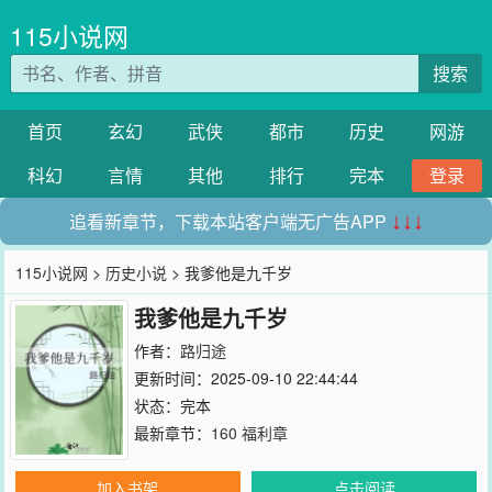
115小说网
搜索
首页
玄幻
武侠
都市
历史
网游
科幻
言情
其他
排行
完本
登录
追看新章节，下载本站客户端无广告APP
↓↓↓
115小说网
>
历史小说
> 我爹他是九千岁
我爹他是九千岁
作者：
路归途
更新时间：2025-09-10 22:44:44
状态：完本
最新章节：
160 福利章
加入书架
点击阅读